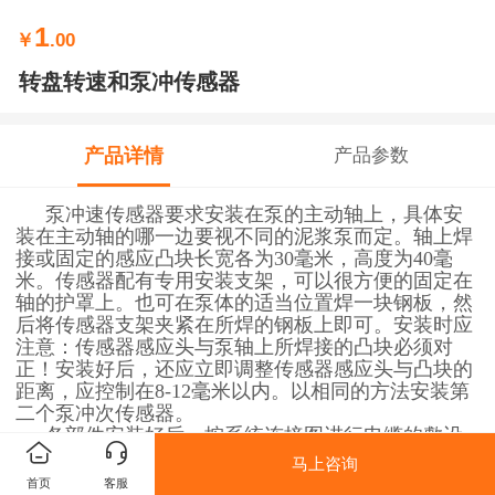
1
￥
.00
转盘转速和泵冲传感器
产品详情
产品参数
泵冲速传感器要求安装在泵的主动轴上，具体安
装在主动轴的哪一边要视不同的泥浆泵而定。轴上焊
接或固定的感应凸块长宽各为
30毫米，高度为40毫
米。传感器配有专用安装支架，可以很方便的固定在
轴的护罩上。也可在泵体的适当位置焊一块钢板，然
后将传感器支架夹紧在所焊的钢板上即可。安装时应
注意：传感器感应头与泵轴上所焊接的凸块必须对
正！安装好后，还应立即调整传感器感应头与凸块的
距离，应控制在8-12毫米以内。以相同的方法安装第
二个泵冲次传感器。
各部件安装好后，按系统连接图进行电缆的敷设
和连接，要求走线符合井场规范，并在多处用尼龙扎
马上咨询
带固定，然后即可投入使用。
首页
客服